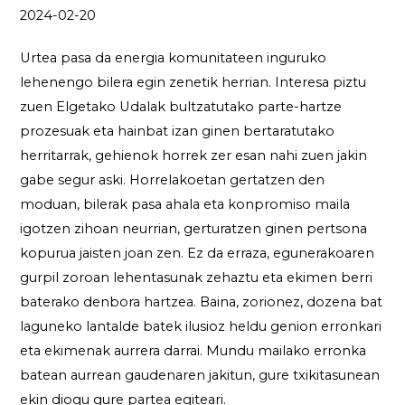
2024-02-20
Urtea pasa da energia komunitateen inguruko
lehenengo bilera egin zenetik herrian. Interesa piztu
zuen Elgetako Udalak bultzatutako parte-hartze
prozesuak eta hainbat izan ginen bertaratutako
herritarrak, gehienok horrek zer esan nahi zuen jakin
gabe segur aski. Horrelakoetan gertatzen den
moduan, bilerak pasa ahala eta konpromiso maila
igotzen zihoan neurrian, gerturatzen ginen pertsona
kopurua jaisten joan zen. Ez da erraza, egunerakoaren
gurpil zoroan lehentasunak zehaztu eta ekimen berri
baterako denbora hartzea. Baina, zorionez, dozena bat
laguneko lantalde batek ilusioz heldu genion erronkari
eta ekimenak aurrera darrai. Mundu mailako erronka
batean aurrean gaudenaren jakitun, gure txikitasunean
ekin diogu gure partea egiteari.