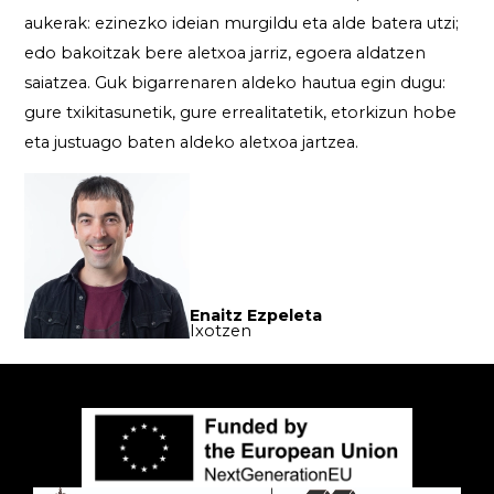
aukerak: ezinezko ideian murgildu eta alde batera utzi;
edo bakoitzak bere aletxoa jarriz, egoera aldatzen
saiatzea. Guk bigarrenaren aldeko hautua egin dugu:
gure txikitasunetik, gure errealitatetik, etorkizun hobe
eta justuago baten aldeko aletxoa jartzea.
Enaitz Ezpeleta
Ixotzen