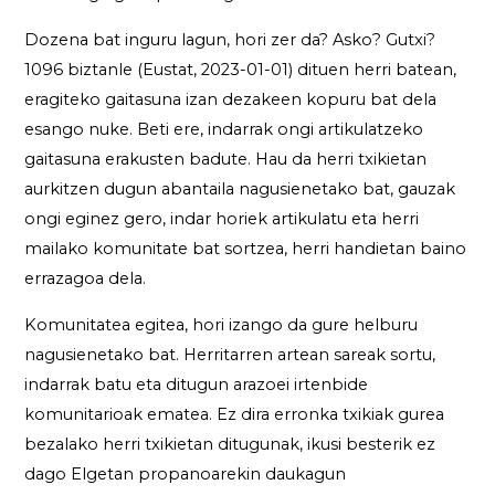
Dozena bat inguru lagun, hori zer da? Asko? Gutxi?
1096 biztanle (Eustat, 2023-01-01) dituen herri batean,
eragiteko gaitasuna izan dezakeen kopuru bat dela
esango nuke. Beti ere, indarrak ongi artikulatzeko
gaitasuna erakusten badute. Hau da herri txikietan
aurkitzen dugun abantaila nagusienetako bat, gauzak
ongi eginez gero, indar horiek artikulatu eta herri
mailako komunitate bat sortzea, herri handietan baino
errazagoa dela.
Komunitatea egitea, hori izango da gure helburu
nagusienetako bat. Herritarren artean sareak sortu,
indarrak batu eta ditugun arazoei irtenbide
komunitarioak ematea. Ez dira erronka txikiak gurea
bezalako herri txikietan ditugunak, ikusi besterik ez
dago Elgetan propanoarekin daukagun