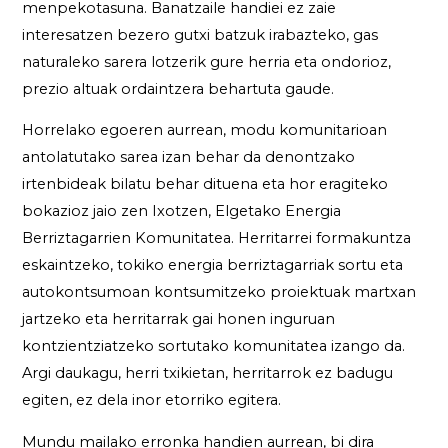
menpekotasuna. Banatzaile handiei ez zaie
interesatzen bezero gutxi batzuk irabazteko, gas
naturaleko sarera lotzerik gure herria eta ondorioz,
prezio altuak ordaintzera behartuta gaude.
Horrelako egoeren aurrean, modu komunitarioan
antolatutako sarea izan behar da denontzako
irtenbideak bilatu behar dituena eta hor eragiteko
bokazioz jaio zen Ixotzen, Elgetako Energia
Berriztagarrien Komunitatea. Herritarrei formakuntza
eskaintzeko, tokiko energia berriztagarriak sortu eta
autokontsumoan kontsumitzeko proiektuak martxan
jartzeko eta herritarrak gai honen inguruan
kontzientziatzeko sortutako komunitatea izango da.
Argi daukagu, herri txikietan, herritarrok ez badugu
egiten, ez dela inor etorriko egitera.
Mundu mailako erronka handien aurrean, bi dira