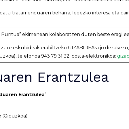
atu tratamenduaren beharra, legezko interesa eta baime
 Puntua” ekimenean kolaboratzen duten beste eragilee
zure eskubideak erabiltzeko GIZABIDEAra jo dezakezu,
uzkoa), telefonoa 943 79 31 32, posta-elektronikoa:
giza
uaren Erantzulea
duaren Erantzulea
”
e (Gipuzkoa)