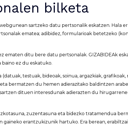
onalen bilketa
webgunean sartzeko datu pertsonalik eskatzen. Hala ere
tsonalak ematea; adibidez, formularioak betetzeko (kon
ez ematen ditu bere datu pertsonalak. GIZABIDEAk eska
 baino ez du eskatuko.
atuak, testuak, bideoak, soinua, argazkiak, grafikoak,
 eta bermatzen du hemen adierazitako baldintzen araber
 sartzen dituen interesdunak adierazten du hirugarren
zkotasuna, zuzentasuna eta bidezko tratamendua berma
en gaineko erantzukizunik hartuko. Era berean, erabilt