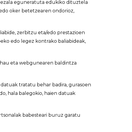
ezala eguneratuta edukiko dituztela
edo oker betetzearen ondorioz,
abide, zerbitzu eta/edo prestazioen
gabeko edo legez kontrako baliabideak,
a hau eta webgunearen baldintza
 datuak tratatu behar badira, gurasoen
o, hala balegokio, haien datuak
rtsonalak babesteari buruz garatu