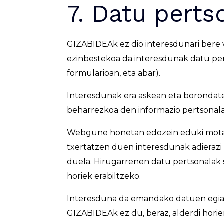
7. Datu perts
GIZABIDEAk ez dio interesdunari bere 
ezinbestekoa da interesdunak datu per
formularioan, eta abar).
Interesdunak era askean eta borondat
beharrezkoa den informazio pertsonala
Webgune honetan edozein eduki mota (d
txertatzen duen interesdunak adierazi
duela. Hirugarrenen datu pertsonalak
horiek erabiltzeko.
Interesduna da emandako datuen egia
GIZABIDEAk ez du, beraz, alderdi hori