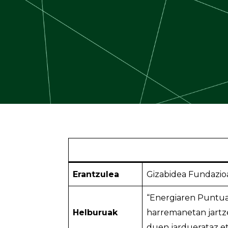
Erantzulea
Gizabidea Fundazio
“Energiaren Puntua
Helburuak
harremanetan jartz
duen jarduerataz et