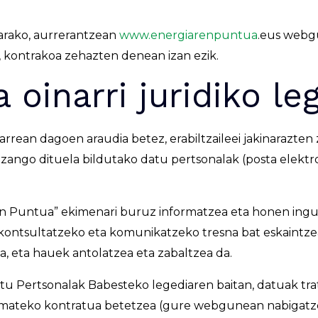
arako, aurrerantzean
www.
energiarenpuntua
.eus webgu
e, kontrakoa zehazten denean izan ezik.
 oinarri juridiko le
rrean dagoen araudia betez, erabiltzaileei jakinarazte
zango dituela bildutako datu pertsonalak (posta elektr
 Puntua” ekimenari buruz informatzea eta honen ingu
 kontsultatzeko eta komunikatzeko tresna bat eskaint
, eta hauek antolatzea eta zabaltzea da.
 Datu Pertsonalak Babesteko legediaren baitan, datuak 
k emateko kontratua betetzea (gure webgunean nabigatz