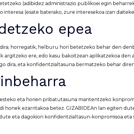
tetzeko (adibidez administrazio publikoei egin beharr
nteresa (esate baterako, zure interesekoa izan daitekee
rdetzeko epea
dira; horregatik, helburu hori betetzeko behar den den
k argitzeko ere, edo kasu bakoitzean aplikatzekoa den a
go dira, eta konfidentzialtasuna bermatzeko behar dire
ginbeharra
steko eta horien pribatutasuna mantentzeko konprom
raudi honek ezarritakoa betez. GIZABIDEAn lan egiten du
dute eta dagokion konfidentzialtasun-konpromisoa eta 