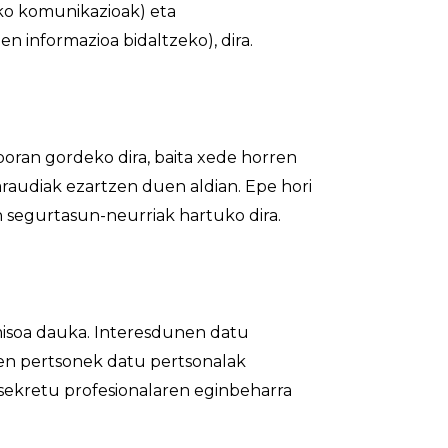
eko komunikazioak) eta
n informazioa bidaltzeko), dira.
boran gordeko dira, baita xede horren
raudiak ezartzen duen aldian. Epe hori
n segurtasun-neurriak hartuko dira.
isoa dauka. Interesdunen datu
ten pertsonek datu pertsonalak
sekretu profesionalaren eginbeharra