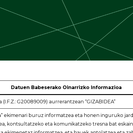
Datuen Babeserako Oinarrizko Informazioa
a (I.F.Z.: G20089009) aurrerantzean “GIZABIDEA”
” ekimenari buruz informatzea eta honen inguruko jar
ea, kontsultatzeko eta komunikatzeko tresna bat eskai
a ekimenetaz informatzea, eta hauek antolatzea eta zab