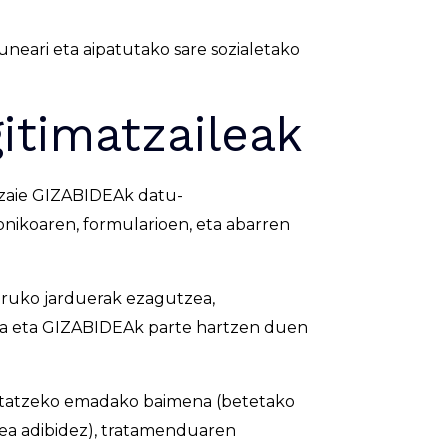
neari eta aipatutako sare sozialetako
gitimatzaileak
n zaie GIZABIDEAk datu-
onikoaren, formularioen, eta abarren
ruko jarduerak ezagutzea,
zea eta GIZABIDEAk parte hartzen duen
tratatzeko emadako baimena (betetako
ea adibidez), tratamenduaren