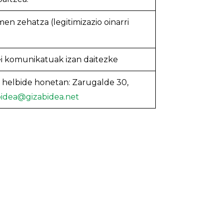
n zehatza (legitimizazio oinarri
i komunikatuak izan daitezke
 helbide honetan: Zarugalde 30,
bidea@gizabidea.net