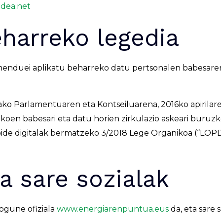
idea.net
eharreko legedia
enduei aplikatu beharreko datu pertsonalen babesaren
ko Parlamentuaren eta Kontseiluarena, 2016ko apirilar
ikoen babesari eta datu horien zirkulazio askeari buruz
ide digitalak bermatzeko 3/2018 Lege Organikoa (“LO
a sare sozialak
bgune ofiziala
www.energiarenpuntua.eus
da, eta sare 