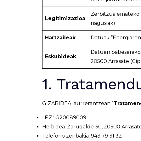
Zerbitzua emateko d
Legitimizazioa
nagusiak)
Hartzaileak
Datuak “Energiaren
Datuen babeserako 
Eskubideak
20500 Arrasate (Gip
1. Tratamend
GIZABIDEA, aurrerantzean “
Tratamen
I.F.Z.: G20089009
Helbidea: Zarugalde 30, 20500 Arrasat
Telefono zenbakia: 943 79 31 32