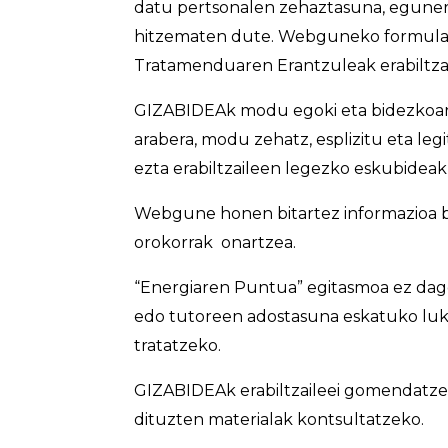
datu pertsonalen zehaztasuna, eguner
hitzematen dute. Webguneko formulari
Tratamenduaren Erantzuleak erabiltzai
GIZABIDEAk modu egoki eta bidezkoan j
arabera, modu zehatz, esplizitu eta leg
ezta erabiltzaileen legezko eskubideak
Webgune honen bitartez informazioa bi
orokorrak onartzea.
“Energiaren Puntua” egitasmoa ez dago
edo tutoreen adostasuna eskatuko luk
tratatzeko.
GIZABIDEAk erabiltzaileei gomendatzen
dituzten materialak kontsultatzeko.