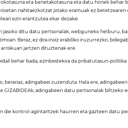
okotasuna eta benetakotasuna eta datu horiek behar b
oetan nahitaezkotzat jotako eramuak ez betetzearen 
leari ezin erantzutea ekar dezake.
asoko ditu datu pertsonalak, webguneko helburu, bali
itimoan. Beraz, ez dira inoiz erabiliko iruzurrezko, bide
 arriskuan jartzen dituztenak ere.
dali behar bada, ezinbestekoa da pribatutasun-politik
, berariaz, adingabeei zuzenduta. Hala ere, adingabeen
e GIZABIDEAk, adingabeen datu pertsonalak biltzeko ed
 die kontrol-agintaritzek haurren eta gazteen datu pe