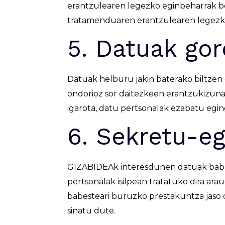
erantzulearen legezko eginbeharrak be
tratamenduaren erantzulearen legezko i
5. Datuak go
Datuak helburu jakin baterako biltzen 
ondorioz sor daitezkeen erantzukizuna
igarota, datu pertsonalak ezabatu egin
6. Sekretu-e
GIZABIDEAk interesdunen datuak babe
pertsonalak isilpean tratatuko dira a
babesteari buruzko prestakuntza jaso 
sinatu dute.