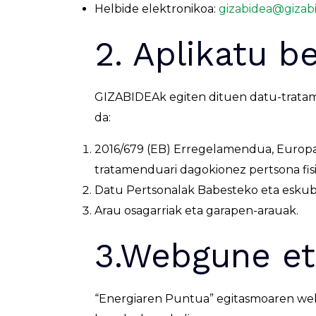
Helbide elektronikoa:
gizabidea@gizab
2. Aplikatu b
GIZABIDEAk egiten dituen datu-tratam
da:
2016/679 (EB) Erregelamendua, Europa
tratamenduari dagokionez pertsona fis
Datu Pertsonalak Babesteko eta eskub
Arau osagarriak eta garapen-arauak.
3.Webgune et
“Energiaren Puntua” egitasmoaren we