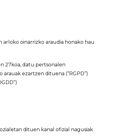
 arloko oinarrizko araudia honako hau
en 27koa, datu pertsonalen
ko arauak ezartzen dituena (“RGPD”)
PDGDD”)
sozialetan dituen kanal ofizial nagusiak