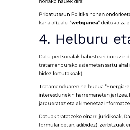
honako hauek dira:
Pribatutasun Politika honen ondorioet
kana ofizialei “
webgunea
” deituko zai
4. Helburu eta
Datu pertsonalak babesteari buruz inda
tratamendurako sistemetan sartu ahal i
bidez lortutakoak).
Tratamenduaren helbueua “Energiaren
interesdunekin harremanetan jartzea,
jarduerataz eta ekimenetaz informatzea
Datuak tratatzeko oinarri juridikoak,
formularioetan, adibidez), zerbitzua