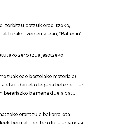
, zerbitzu batzuk erabiltzeko,
takturako, izen ematean, “Bat egin”
tutako zerbitzua jasotzeko
 mezuak edo bestelako materiala)
a eta indarreko legeria betez egiten
en berariazko baimena duela datu
tzeko erantzule bakarra, eta
zaileek bermatu egiten dute emandako