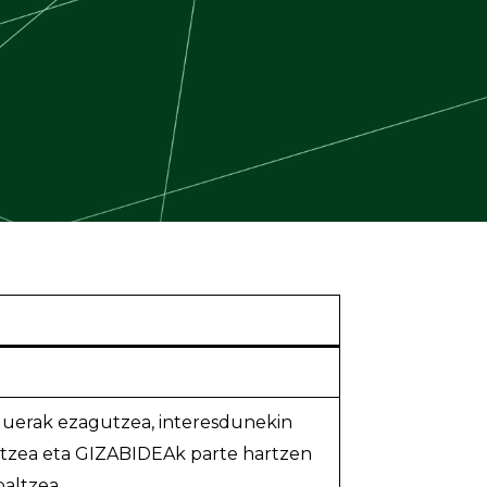
duerak ezagutzea, interesdunekin
ntzea eta GIZABIDEAk parte hartzen
altzea.