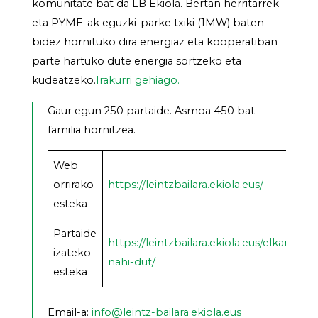
komunitate bat da LB Ekiola. Bertan herritarrek
eta PYME-ak eguzki-parke txiki (1MW) baten
bidez hornituko dira energiaz eta kooperatiban
parte hartuko dute energia sortzeko eta
kudeatzeko.
Irakurri gehiago.
Gaur egun 250 partaide. Asmoa 450 bat
familia hornitzea.
Web
orrirako
https://leintzbailara.ekiola.eus/
esteka
Partaide
https://leintzbailara.ekiola.eus/elkartu-
izateko
nahi-dut/
esteka
Email-a:
info@leintz-bailara.ekiola.eus