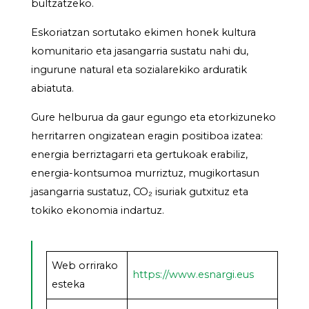
bultzatzeko.
Eskoriatzan sortutako ekimen honek kultura
komunitario eta jasangarria sustatu nahi du,
ingurune natural eta sozialarekiko arduratik
abiatuta.
Gure helburua da gaur egungo eta etorkizuneko
herritarren ongizatean eragin positiboa izatea:
energia berriztagarri eta gertukoak erabiliz,
energia-kontsumoa murriztuz, mugikortasun
jasangarria sustatuz, CO₂ isuriak gutxituz eta
tokiko ekonomia indartuz.
Web orrirako
https://www.esnargi.eus
esteka