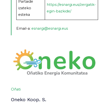
Partaide
https://esnargi.eus/zergatik-
izateko
egin-bazkide/
esteka
Email-a:
esnargi@esnargi.eus
Oñati
Oneko Koop. S.