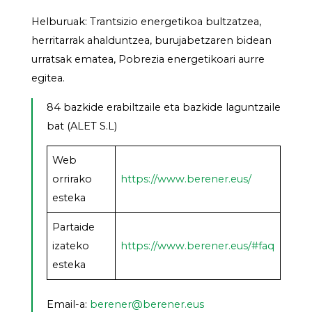
Helburuak: Trantsizio energetikoa bultzatzea,
herritarrak ahalduntzea, burujabetzaren bidean
urratsak ematea, Pobrezia energetikoari aurre
egitea.
84 bazkide erabiltzaile eta bazkide laguntzaile
bat (ALET S.L)
Web
orrirako
https://www.berener.eus/
esteka
Partaide
izateko
https://www.berener.eus/#faq
esteka
Email-a:
berener@berener.eus