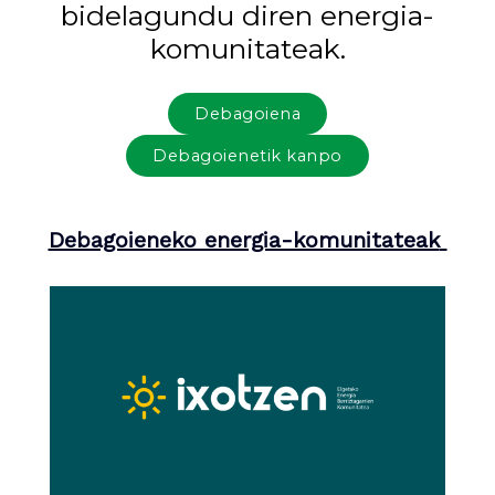
bidelagundu diren energia-
komunitateak.
Debagoiena
Debagoienetik kanpo
Debagoieneko energia-komunitateak