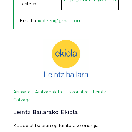
esteka
Email-a:
ixotzen@gmail.com
Arrasate – Aratxabaleta – Eskoriatza – Leintz
Gatzaga
Leintz Bailarako Ekiola
Kooperatiba eran egituratutako energia-