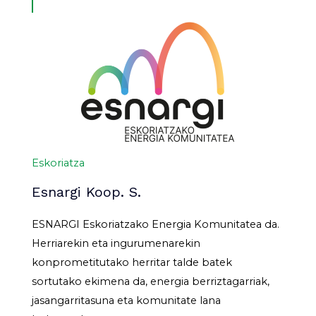
Eskoriatza
Esnargi Koop. S.
ESNARGI Eskoriatzako Energia Komunitatea da.
Herriarekin eta ingurumenarekin
konprometitutako herritar talde batek
sortutako ekimena da, energia berriztagarriak,
jasangarritasuna eta komunitate lana