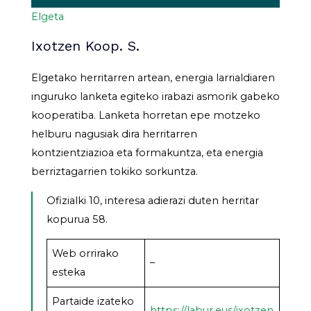
Elgeta
Ixotzen Koop. S.
Elgetako herritarren artean, energia larrialdiaren
inguruko lanketa egiteko irabazi asmorik gabeko
kooperatiba. Lanketa horretan epe motzeko
helburu nagusiak dira herritarren
kontzientziazioa eta formakuntza, eta energia
berriztagarrien tokiko sorkuntza.
Ofizialki 10, interesa adierazi duten herritar
kopurua 58.
Web orrirako
–
esteka
Partaide izateko
https://labur.eus/ixotzen