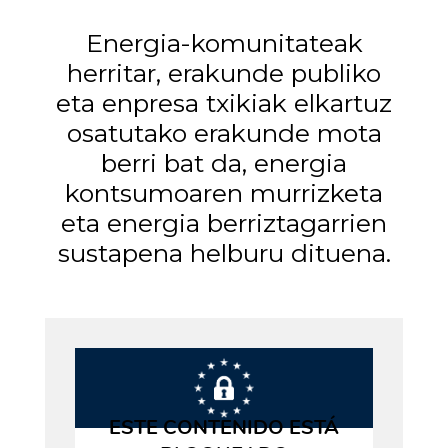
Energia-komunitateak
herritar, erakunde publiko
eta enpresa txikiak elkartuz
osatutako erakunde mota
berri bat da, energia
kontsumoaren murrizketa
eta energia berriztagarrien
sustapena helburu dituena.