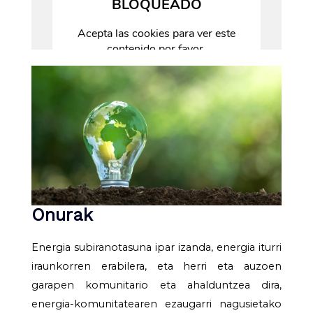
Onurak
Energia subiranotasuna ipar izanda, energia iturri
iraunkorren erabilera, eta herri eta auzoen
garapen komunitario eta ahalduntzea dira,
energia-komunitatearen ezaugarri nagusietako