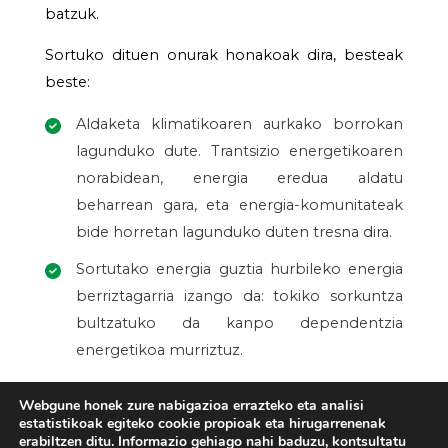
batzuk.
Sortuko dituen onurak honakoak dira, besteak
beste:
Aldaketa klimatikoaren aurkako borrokan
lagunduko dute. Trantsizio energetikoaren
norabidean, energia eredua aldatu
beharrean gara, eta energia-komunitateak
bide horretan lagunduko duten tresna dira.
Sortutako energia guztia hurbileko energia
berriztagarria izango da: tokiko sorkuntza
bultzatuko da kanpo dependentzia
energetikoa murriztuz.
Auto kontsumituriko energiak aurrezpenak
Webgune honek zure nabigazioa errazteko eta analisi
ekarriko ditu energia fakturetan.
estatistikoak egiteko cookie propioak eta hirugarrenenak
erabiltzen ditu. Informazio gehiago nahi baduzu, kontsultatu