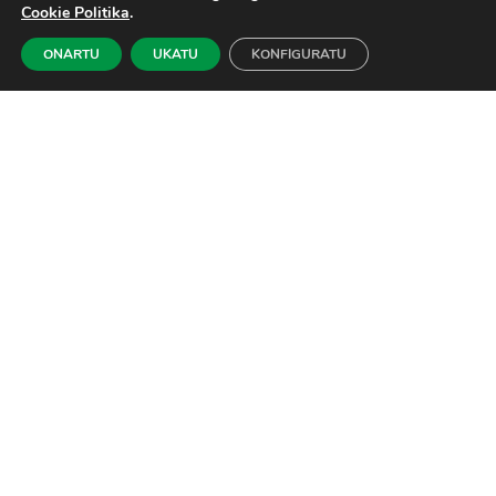
Herritarrak kontsumitutako energiaren zati
Cookie Politika
.
bat sortuko du enpresa multinazionalen
ONARTU
UKATU
KONFIGURATU
menpekotasuna gutxituz.
Komunitateak tokian tokiko beharren
arabera hartuko ditu erabakiak.
Pobrezia energetikoa bizi duten familiei
laguntzeko tresna egokia izan daiteke.
Tokiko ekonomia garatzen dute, bertako
instalatzaileei aukerak areagotuz.