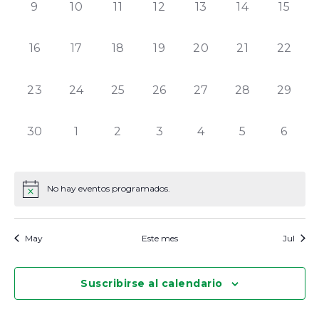
0
0
0
0
0
0
0
9
10
11
12
13
14
15
eventos,
eventos,
eventos,
eventos,
eventos,
eventos,
evento
0
0
0
0
0
0
0
16
17
18
19
20
21
22
eventos,
eventos,
eventos,
eventos,
eventos,
eventos,
evento
0
0
0
0
0
0
0
23
24
25
26
27
28
29
eventos,
eventos,
eventos,
eventos,
eventos,
eventos,
evento
0
0
0
0
0
0
0
30
1
2
3
4
5
6
eventos,
eventos,
eventos,
eventos,
eventos,
eventos,
evento
No hay eventos programados.
May
Este mes
Jul
Suscribirse al calendario