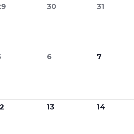
0
0
0
29
30
31
eventos,
eventos,
eventos,
0
0
0
5
6
7
eventos,
eventos,
eventos,
0
0
0
12
13
14
eventos,
eventos,
eventos,