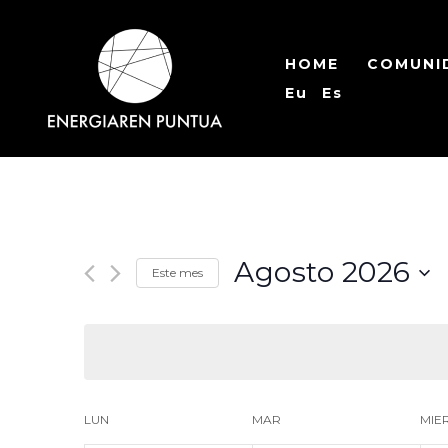
Ir
al
HOME
COMUNI
contenido
Eu
Es
Agosto 2026
Este mes
Seleccionar
fecha.
Calendario
LUN
MAR
MIE