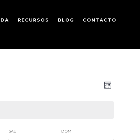
NDA
RECURSOS
BLOG
CONTACTO
Nave
Navega
Mes
de
de
vistas
vista
de
SAB
DOM
Event