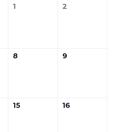
0
0
1
2
eventos,
eventos,
0
0
8
9
eventos,
eventos,
0
0
15
16
eventos,
eventos,