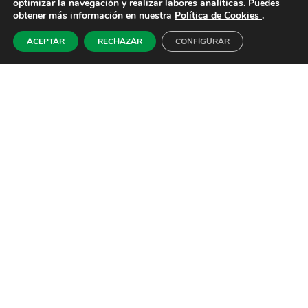
optimizar la navegación y realizar labores analíticas. Puedes
comunidades energéticas.
obtener más información en nuestra
Política de Cookies
.
IDAE. 2019. CAS.
ACEPTAR
RECHAZAR
CONFIGURAR
Guía rápida para crear una
comunidad energética.
Guía
Este documento
Este documento propone una manera
ágil de crear una comunidad
energética.
Gobierno de NAvarra. CAS.