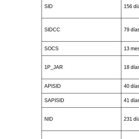
SID
156 dí
SIDCC
79 día
SOCS
13 me
1P_JAR
18 día
APISID
40 día
SAPISID
41 día
NID
231 dí