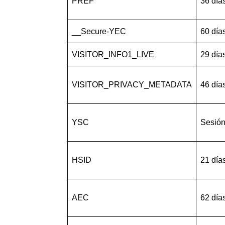
PREF
36 día
__Secure-YEC
60 día
VISITOR_INFO1_LIVE
29 día
VISITOR_PRIVACY_METADATA
46 día
YSC
Sesió
HSID
21 día
AEC
62 día