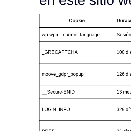
en este sitio 
Cookie
Durac
wp-wpml_current_language
Sesió
_GRECAPTCHA
100 dí
moove_gdpr_popup
126 dí
__Secure-ENID
13 me
LOGIN_INFO
329 dí