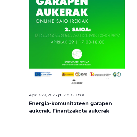
Apirila 29, 2025 @ 17:00
-
18:00
Energia-komunitateen garapen
aukerak. Finantzaketa aukerak