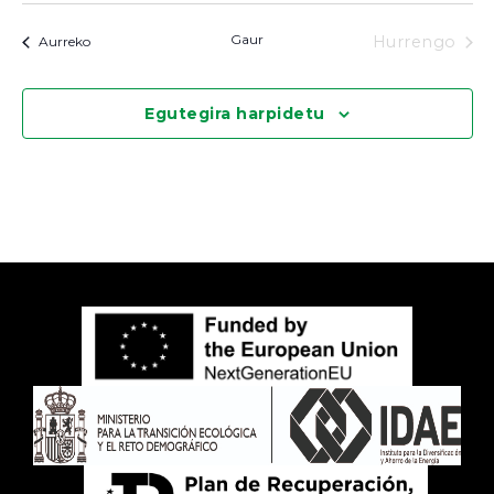
Gaur
Ekitaldiak
Hurrengo
Aurreko
Ekitaldia
Egutegira harpidetu