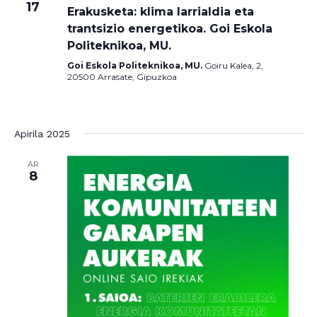
17
Erakusketa: klima larrialdia eta
trantsizio energetikoa. Goi Eskola
Politeknikoa, MU.
Goi Eskola Politeknikoa, MU.
Goiru Kalea, 2,
20500 Arrasate, Gipuzkoa
Apirila 2025
AR
8