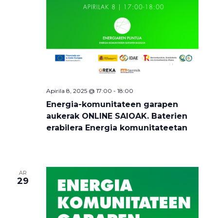
Apirila 8, 2025 @ 17:00
-
18:00
Energia-komunitateen garapen
aukerak ONLINE SAIOAK. Baterien
erabilera Energia komunitateetan
AR
29