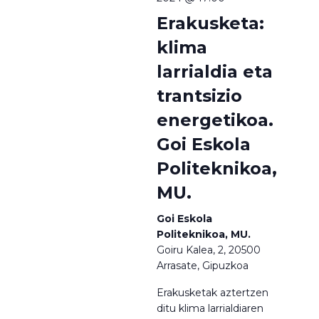
Erakusketa:
klima
larrialdia eta
trantsizio
energetikoa.
Goi Eskola
Politeknikoa,
MU.
Goi Eskola
Politeknikoa, MU.
Goiru Kalea, 2, 20500
Arrasate, Gipuzkoa
Erakusketak aztertzen
ditu klima larrialdiaren