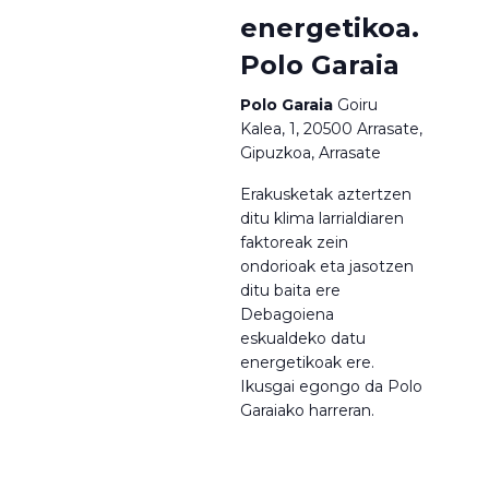
energetikoa.
Polo Garaia
Polo Garaia
Goiru
Kalea, 1, 20500 Arrasate,
Gipuzkoa, Arrasate
Erakusketak aztertzen
ditu klima larrialdiaren
faktoreak zein
ondorioak eta jasotzen
ditu baita ere
Debagoiena
eskualdeko datu
energetikoak ere.
Ikusgai egongo da Polo
Garaiako harreran.