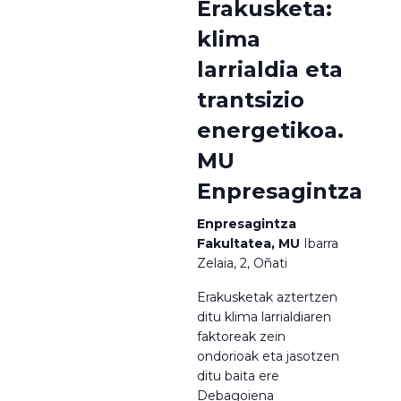
Erakusketa:
klima
larrialdia eta
trantsizio
energetikoa.
MU
Enpresagintza
Enpresagintza
Fakultatea, MU
Ibarra
Zelaia, 2, Oñati
Erakusketak aztertzen
ditu klima larrialdiaren
faktoreak zein
ondorioak eta jasotzen
ditu baita ere
Debagoiena