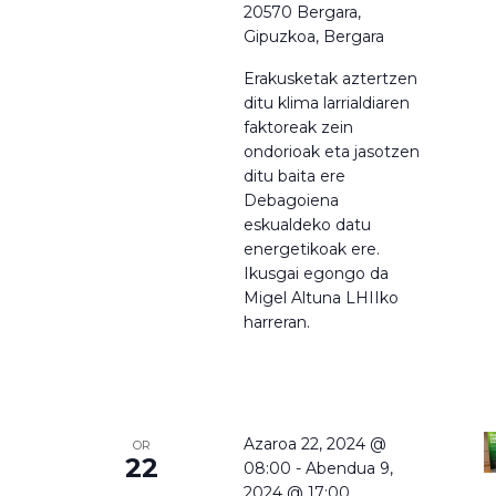
20570 Bergara,
Gipuzkoa, Bergara
Erakusketak aztertzen
ditu klima larrialdiaren
faktoreak zein
ondorioak eta jasotzen
ditu baita ere
Debagoiena
eskualdeko datu
energetikoak ere.
Ikusgai egongo da
Migel Altuna LHIIko
harreran.
Azaroa 22, 2024 @
OR
22
08:00
-
Abendua 9,
2024 @ 17:00