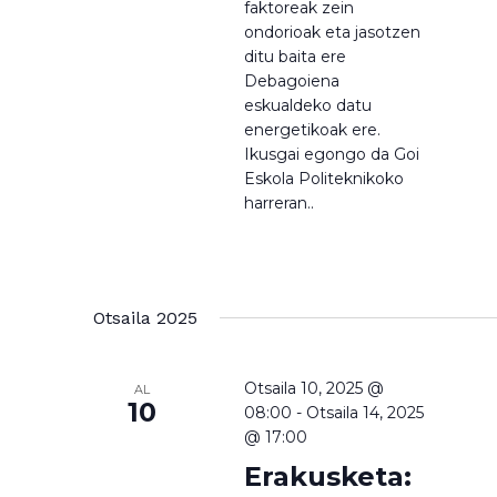
faktoreak zein
ondorioak eta jasotzen
ditu baita ere
Debagoiena
eskualdeko datu
energetikoak ere.
Ikusgai egongo da Goi
Eskola Politeknikoko
harreran..
Otsaila 2025
Otsaila 10, 2025 @
AL
10
08:00
-
Otsaila 14, 2025
@ 17:00
Erakusketa: