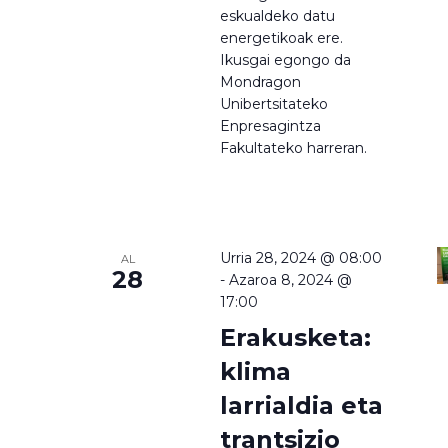
eskualdeko datu
energetikoak ere.
Ikusgai egongo da
Mondragon
Unibertsitateko
Enpresagintza
Fakultateko harreran.
Urria 28, 2024 @ 08:00
AL
28
-
Azaroa 8, 2024 @
17:00
Erakusketa:
klima
larrialdia eta
trantsizio