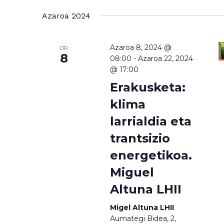
Azaroa 2024
Azaroa 8, 2024 @
OR
8
08:00
-
Azaroa 22, 2024
@ 17:00
Erakusketa:
klima
larrialdia eta
trantsizio
energetikoa.
Miguel
Altuna LHII
Migel Altuna LHII
Aumategi Bidea, 2,