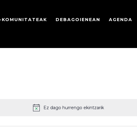
A-KOMUNITATEAK
DEBAGOIENEAN
AGENDA
Ez dago hurrengo ekintzarik