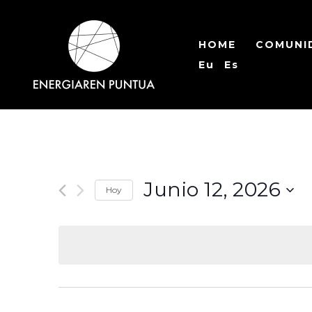
Ir
al
HOME
COMUNI
contenido
Eu
Es
Junio 12, 2026
Hoy
Seleccionar
fecha.