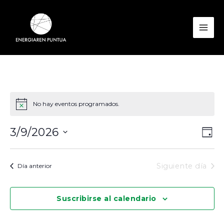
Ir
al
contenido
Mai
Men
No hay eventos programados.
Nav
Nav
3/9/2026
Día
de
de
Seleccionar
vist
vis
fecha.
Siguiente día
Día anterior
de
Eve
Suscribirse al calendario