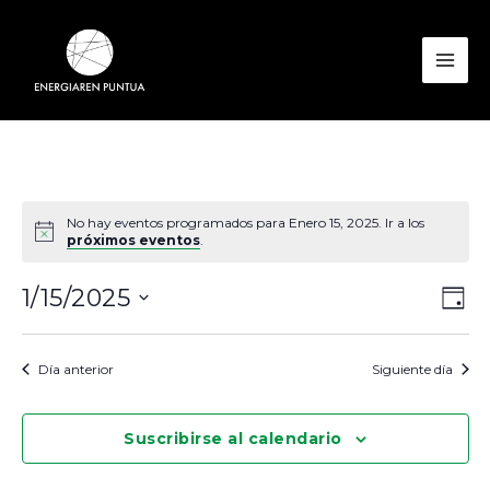
Ir
al
contenido
Mai
Men
No hay eventos programados para Enero 15, 2025. Ir a los
próximos eventos
.
Nav
Nav
1/15/2025
Día
de
de
Seleccionar
vist
vis
fecha.
Día anterior
Siguiente día
de
Eve
Suscribirse al calendario