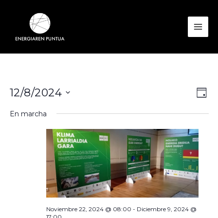
Ir
al
contenido
Mai
Men
Nav
Nav
12/8/2024
Día
de
de
Seleccionar
En marcha
vist
vis
fecha.
de
Eve
Noviembre 22, 2024 @ 08:00
-
Diciembre 9, 2024 @
17:00