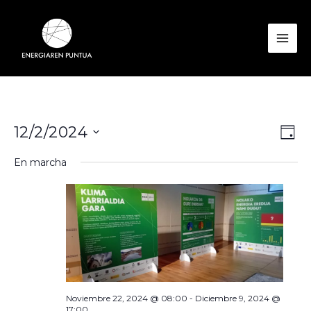
Ir
al
contenido
Mai
Men
Nav
Nav
12/2/2024
Día
de
de
Seleccionar
En marcha
vist
vis
fecha.
de
Eve
Noviembre 22, 2024 @ 08:00
-
Diciembre 9, 2024 @
17:00