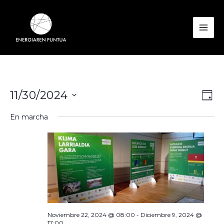
Ir
al
contenido
Mai
Men
Nav
Nav
11/30/2024
Día
de
de
Seleccionar
En marcha
vist
vis
fecha.
de
Eve
Noviembre 22, 2024 @ 08:00
-
Diciembre 9, 2024 @
17:00