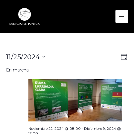
Ir
al
contenido
Mai
Men
Nav
Nav
11/25/2024
Día
de
de
Seleccionar
En marcha
vist
vis
fecha.
de
Eve
Noviembre 22, 2024 @ 08:00
-
Diciembre 9, 2024 @
17:00