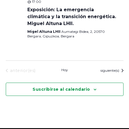
@ 17:00
Exposición: La emergencia
climática y la transición energética.
Miguel Altuna LHII.
Migel Altuna LHII
Aumategi Bidea, 2, 20570
Bergara, Gipuzkoa, Bergara
Eventos
Hoy
anterior(es)
Eventos
siguiente(s)
Suscribirse al calendario