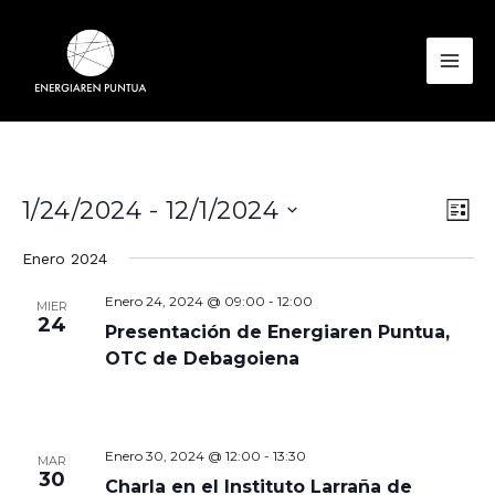
Ir
al
contenido
Mai
Men
Nav
Nav
1/24/2024
 - 
12/1/2024
Lista
de
de
Seleccionar
Enero 2024
vist
vis
fecha.
de
Enero 24, 2024 @ 09:00
-
12:00
MIER
Eve
24
Presentación de Energiaren Puntua,
OTC de Debagoiena
Enero 30, 2024 @ 12:00
-
13:30
MAR
30
Charla en el Instituto Larraña de