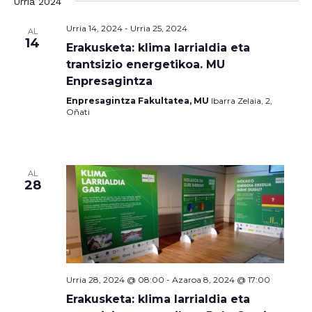
Urria 2024
Urria 14, 2024
-
Urria 25, 2024
AL
14
Erakusketa: klima larrialdia eta
trantsizio energetikoa. MU
Enpresagintza
Enpresagintza Fakultatea, MU
Ibarra Zelaia, 2,
Oñati
AL
28
Urria 28, 2024 @ 08:00
-
Azaroa 8, 2024 @ 17:00
Erakusketa: klima larrialdia eta