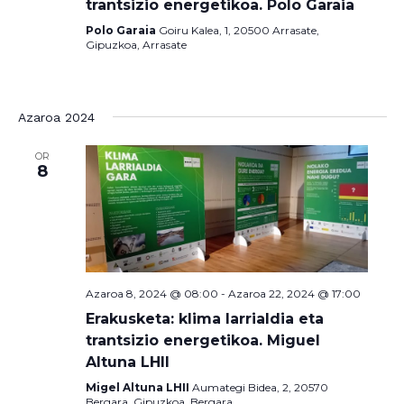
trantsizio energetikoa. Polo Garaia
Polo Garaia
Goiru Kalea, 1, 20500 Arrasate,
Gipuzkoa, Arrasate
Azaroa 2024
OR
8
Azaroa 8, 2024 @ 08:00
-
Azaroa 22, 2024 @ 17:00
Erakusketa: klima larrialdia eta
trantsizio energetikoa. Miguel
Altuna LHII
Migel Altuna LHII
Aumategi Bidea, 2, 20570
Bergara, Gipuzkoa, Bergara