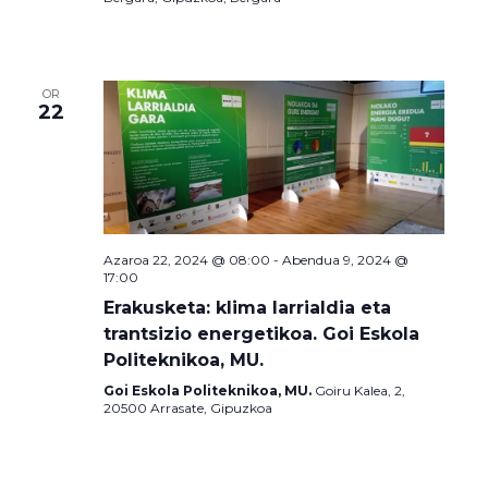
OR
22
Azaroa 22, 2024 @ 08:00
-
Abendua 9, 2024 @
17:00
Erakusketa: klima larrialdia eta
trantsizio energetikoa. Goi Eskola
Politeknikoa, MU.
Goi Eskola Politeknikoa, MU.
Goiru Kalea, 2,
20500 Arrasate, Gipuzkoa