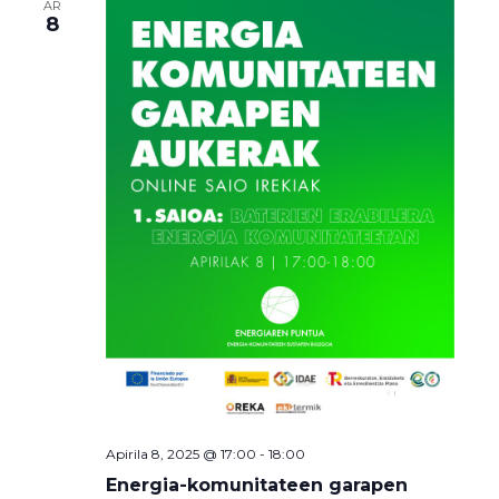
AR
8
Apirila 8, 2025 @ 17:00
-
18:00
Energia-komunitateen garapen