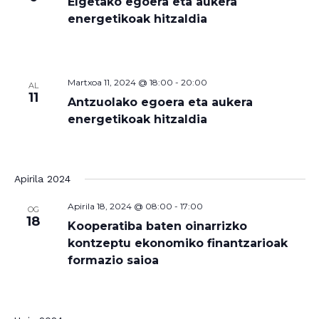
Elgetako egoera eta aukera
energetikoak hitzaldia
Martxoa 11, 2024 @ 18:00
-
20:00
AL
11
Antzuolako egoera eta aukera
energetikoak hitzaldia
Apirila 2024
Apirila 18, 2024 @ 08:00
-
17:00
OG
18
Kooperatiba baten oinarrizko
kontzeptu ekonomiko finantzarioak
formazio saioa